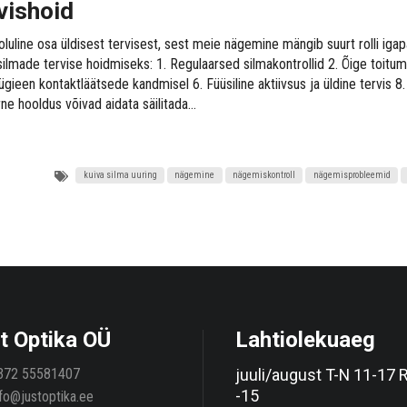
vishoid
oluline osa üldisest tervisest, sest meie nägemine mängib suurt rolli iga
lmade tervise hoidmiseks: 1. Regulaarsed silmakontrollid 2. Õige toitum
ügieen kontaktläätsede kandmisel 6. Füüsiline aktiivsus ja üldine tervis 
ne hooldus võivad aidata säilitada…
kuiva silma uuring
nägemine
nägemiskontroll
nägemisprobleemid
t Optika OÜ
Lahtiolekuaeg
juuli/august T-N 11-17 
372 55581407
-15
nfo@justoptika.ee