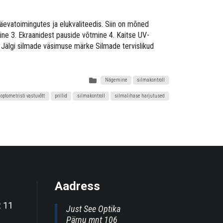
päevatoimingutes ja elukvaliteedis. Siin on mõned
ine 3. Ekraanidest pauside võtmine 4. Kaitse UV-
8. Jälgi silmade väsimuse märke Silmade tervislikud
Nägemine
silmakontroll
optometristi vastuvõtt
prillid
silmakontroll
silmalihase harjutused
Aadress
R 11
Just See Optika
Pärnu mnt 106