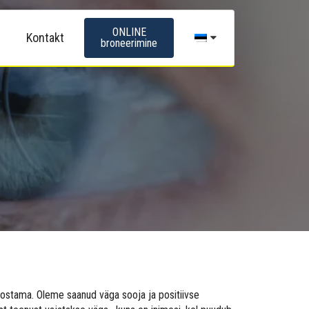
ONLINE
Kontakt
broneerimine
eostama. Oleme saanud väga sooja ja positiivse