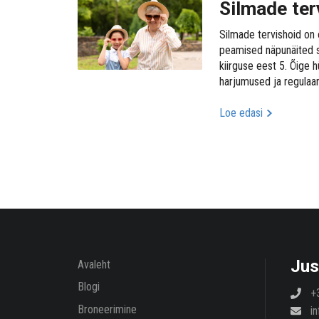
Silmade ter
Silmade tervishoid on 
peamised näpunäited si
kiirguse eest 5. Õige h
harjumused ja regulaar
Loe edasi
Jus
Avaleht
Blogi
+
Broneerimine
i