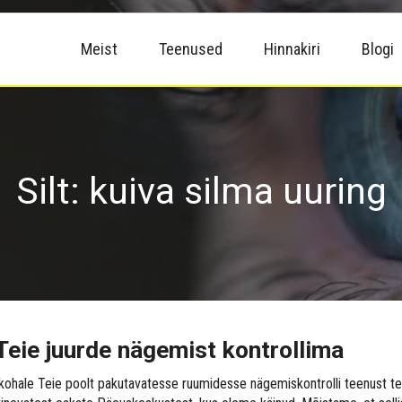
Meist
Teenused
Hinnakiri
Blogi
Silt:
kuiva silma uuring
Teie juurde nägemist kontrollima
 kohale Teie poolt pakutavatesse ruumidesse nägemiskontrolli teenust t