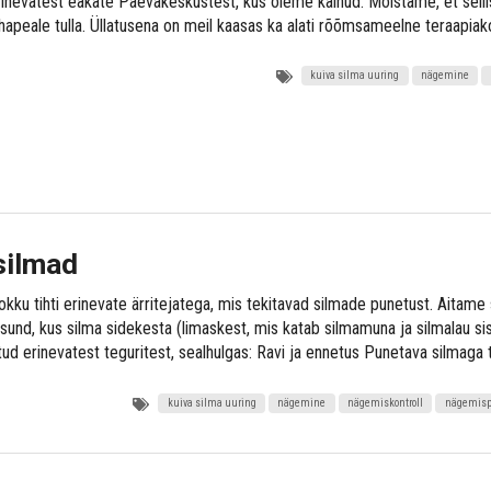
rinevatest eakate Päevakeskustest, kus oleme käinud. Mõistame, et sellis
apeale tulla. Üllatusena on meil kaasas ka alati rõõmsameelne teraapia
kuiva silma uuring
nägemine
silmad
ku tihti erinevate ärritejatega, mis tekitavad silmade punetust. Aitame s
eisund, kus silma sidekesta (limaskest, mis katab silmamuna ja silmalau si
tud erinevatest teguritest, sealhulgas: Ravi ja ennetus Punetava silmaga 
kuiva silma uuring
nägemine
nägemiskontroll
nägemisp