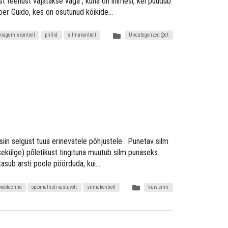
t teenust vajatakse väga , kuna on inimesi, kel puudub
koer Guido, kes on osutunud kõikide…
nägemiskontroll
prillid
silmakontroll
Uncategorized @et
iin selgust tuua erinevatele põhjustele . Punetav silm
sekülge) põletikust tingituna muutub silm punaseks.
tasub arsti poole pöörduda, kui…
robleemid
optometristi vastuvõtt
silmakontroll
kuiv silm