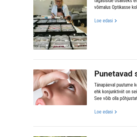
tagasiside osaliseks e
võimalus Optikasse koh
Loe edasi
Punetavad 
Tänapäeval puutume kok
ehk konjunktiviit on s
See võib olla põhjusta
Loe edasi