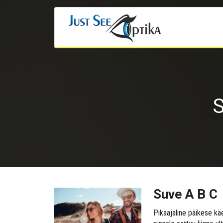
S
Suve A B C
Pikaajaline päikese kä