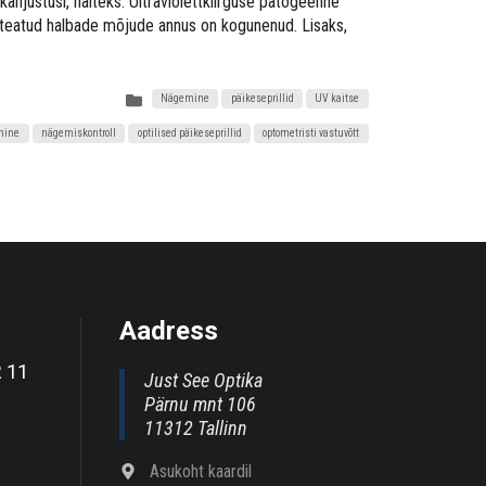
i kahjustusi, näiteks: Ultraviolettkiirguse patogeenne
ui teatud halbade mõjude annus on kogunenud. Lisaks,
Nägemine
päikeseprillid
UV kaitse
mine
nägemiskontroll
optilised päikeseprillid
optometristi vastuvõtt
Aadress
R 11
Just See Optika
Pärnu mnt 106
11312 Tallinn
Asukoht kaardil