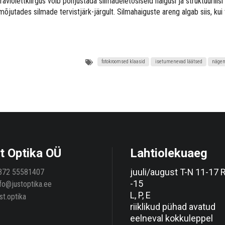
traviolettkiirgus võib põhjustada silmadeletõsiseid haigusi ja struktuurilis
mõjutades silmade tervistjärk-järgult. Silmahaiguste areng algab siis, k
fotokroomsed klaasid
isetumenevad läätsed
näge
t Optika OÜ
Lahtiolekuaeg
juuli/august T-N 11-17 
372 55581407
-15
nfo@justoptika.ee
L, P, E
st.optika
riiklikud pühad avatud
eelneval kokkuleppel