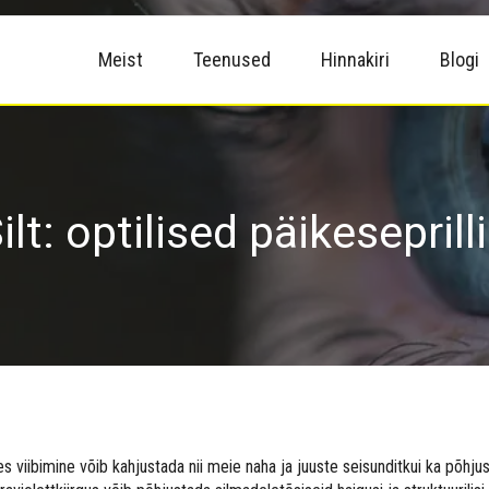
Meist
Teenused
Hinnakiri
Blogi
ilt:
optilised päikeseprill
es viibimine võib kahjustada nii meie naha ja juuste seisunditkui ka põhj