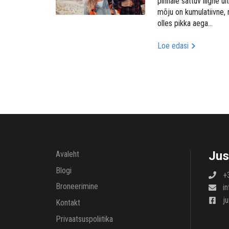
pinnale sattuv liigne ul
mõju on kumulatiivne, 
olles pikka aega…
Loe edasi
Jus
Avaleht
Blogi
+
Broneerimine
i
ju
Kontakt
Privaatsuspoliitika