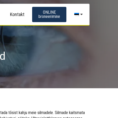
ONLINE
Kontakt
broneerimine
id
ustada tõsist kahju meie silmadele. Silmade kaitsmata